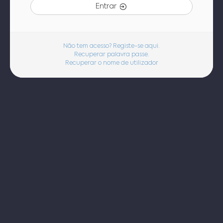
Entrar
Não tem acesso? Registe-se aqui.
Recuperar palavra passe.
Recuperar o nome de utilizador