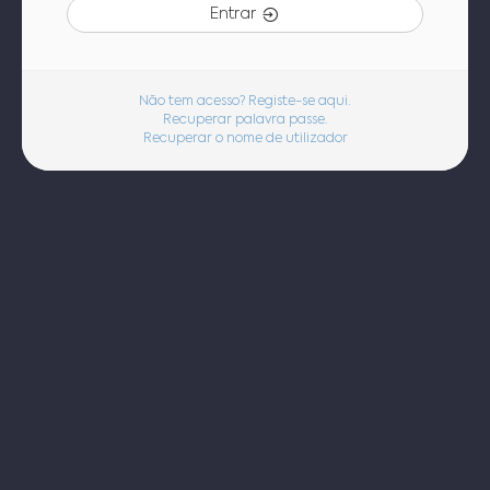
Entrar
Não tem acesso? Registe-se aqui.
Recuperar palavra passe.
Recuperar o nome de utilizador