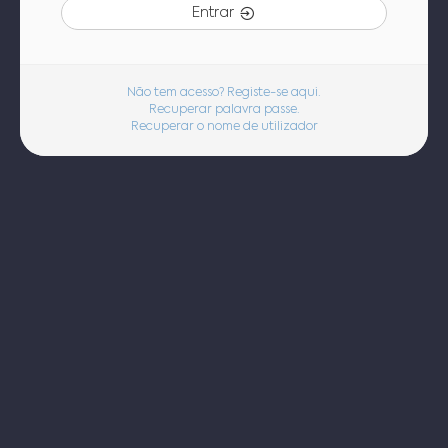
Entrar
Não tem acesso? Registe-se aqui.
Recuperar palavra passe.
Recuperar o nome de utilizador