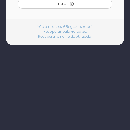
Entrar
Não tem acesso? Registe-se aqui.
Recuperar palavra passe.
Recuperar o nome de utilizador