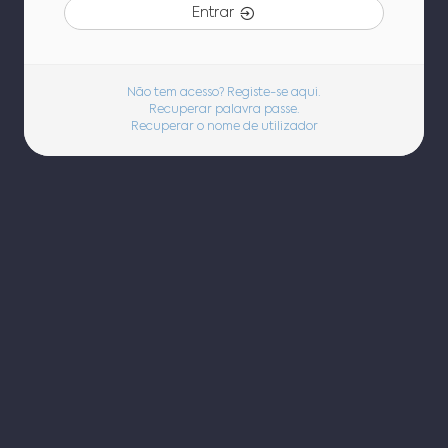
Entrar
Não tem acesso? Registe-se aqui.
Recuperar palavra passe.
Recuperar o nome de utilizador