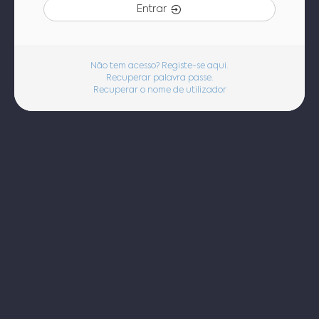
Entrar
Não tem acesso? Registe-se aqui.
Recuperar palavra passe.
Recuperar o nome de utilizador