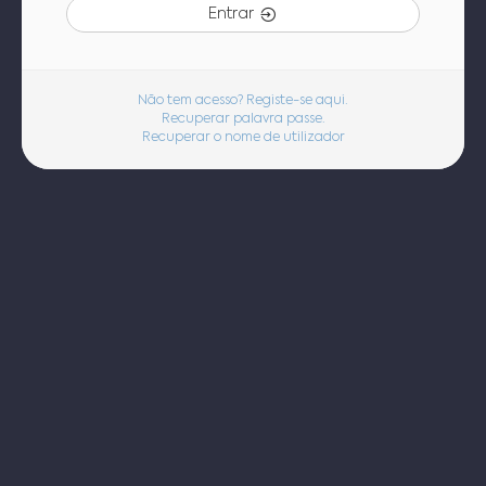
Entrar
Não tem acesso? Registe-se aqui.
Recuperar palavra passe.
Recuperar o nome de utilizador