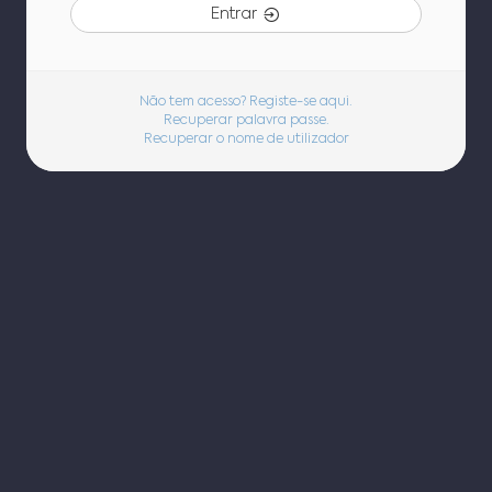
Entrar
Não tem acesso? Registe-se aqui.
Recuperar palavra passe.
Recuperar o nome de utilizador