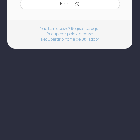
Entrar
Não tem acesso? Registe-se aqui.
Recuperar palavra passe.
Recuperar o nome de utilizador