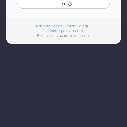
Entrar
Não tem acesso? Registe-se aqui.
Recuperar palavra passe.
Recuperar o nome de utilizador