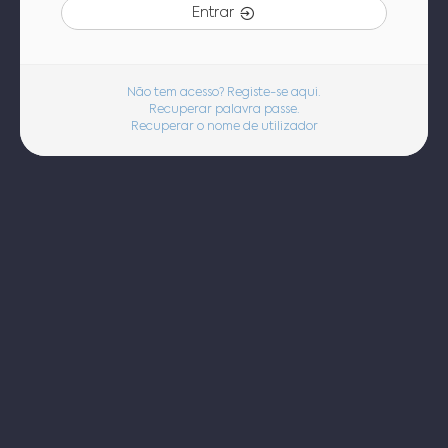
Entrar
Não tem acesso? Registe-se aqui.
Recuperar palavra passe.
Recuperar o nome de utilizador