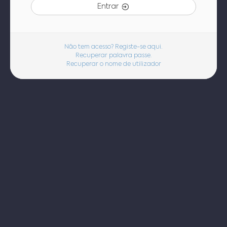
Entrar
Não tem acesso? Registe-se aqui.
Recuperar palavra passe.
Recuperar o nome de utilizador