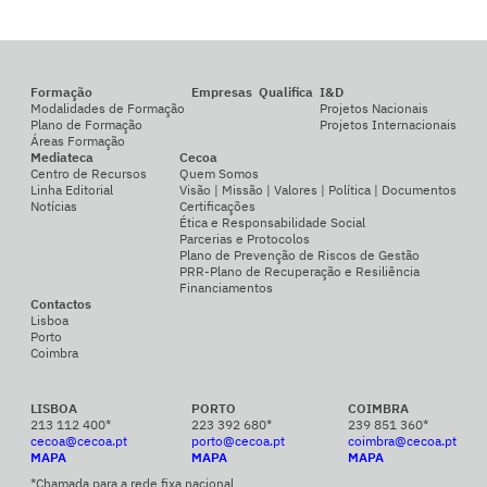
Formação
Empresas
Qualifica
I&D
Modalidades de Formação
Projetos Nacionais
Plano de Formação
Projetos Internacionais
Áreas Formação
Mediateca
Cecoa
Centro de Recursos
Quem Somos
Linha Editorial
Visão | Missão | Valores | Política | Documentos
Notícias
Certificações
Ética e Responsabilidade Social
Parcerias e Protocolos
Plano de Prevenção de Riscos de Gestão
PRR-Plano de Recuperação e Resiliência
Financiamentos
Contactos
Lisboa
Porto
Coimbra
LISBOA
PORTO
COIMBRA
213 112 400*
223 392 680*
239 851 360*
cecoa@cecoa.pt
porto@cecoa.pt
coimbra@cecoa.pt
MAPA
MAPA
MAPA
*Chamada para a rede fixa nacional