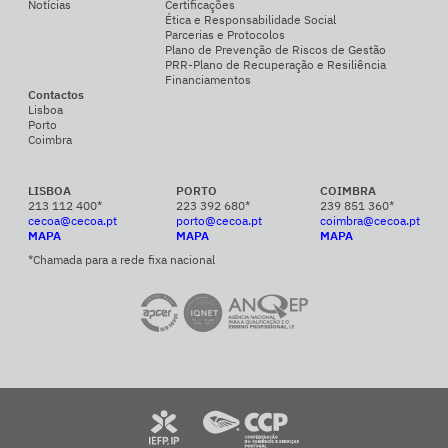
Notícias
Certificações
Ética e Responsabilidade Social
Parcerias e Protocolos
Plano de Prevenção de Riscos de Gestão
PRR-Plano de Recuperação e Resiliência
Financiamentos
Contactos
Lisboa
Porto
Coimbra
LISBOA
PORTO
COIMBRA
213 112 400*
223 392 680*
239 851 360*
cecoa@cecoa.pt
porto@cecoa.pt
coimbra@cecoa.pt
MAPA
MAPA
MAPA
*Chamada para a rede fixa nacional