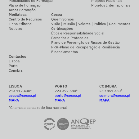
Modalidades de Formação
Projetos Nacionais
Plano de Formação
Projetos Internacionais
Áreas Formação
Mediateca
Cecoa
Centro de Recursos
Quem Somos
Linha Editorial
Visão | Missão | Valores | Política | Documentos
Notícias
Certificações
Ética e Responsabilidade Social
Parcerias e Protocolos
Plano de Prevenção de Riscos de Gestão
PRR-Plano de Recuperação e Resiliência
Financiamentos
Contactos
Lisboa
Porto
Coimbra
LISBOA
PORTO
COIMBRA
213 112 400*
223 392 680*
239 851 360*
cecoa@cecoa.pt
porto@cecoa.pt
coimbra@cecoa.pt
MAPA
MAPA
MAPA
*Chamada para a rede fixa nacional