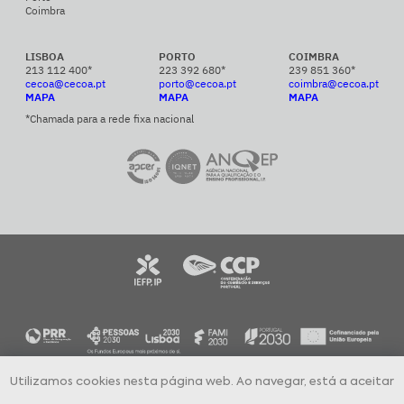
Coimbra
LISBOA
PORTO
COIMBRA
213 112 400*
223 392 680*
239 851 360*
cecoa@cecoa.pt
porto@cecoa.pt
coimbra@cecoa.pt
MAPA
MAPA
MAPA
*Chamada para a rede fixa nacional
Utilizamos cookies nesta página web. Ao navegar, está a aceitar
CECOA Centro de Formação Profissional para o Comércio e Afins © 2024