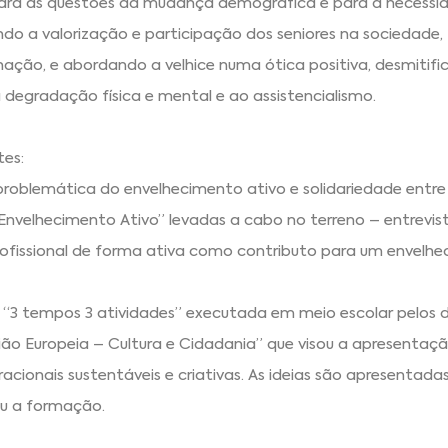
 para as questões da mudança demográfica e para a necessi
o a valorização e participação dos seniores na sociedade,
ação, e abordando a velhice numa ótica positiva, desmitifi
 degradação física e mental e ao assistencialismo.
tes:
roblemática do envelhecimento ativo e solidariedade entr
 Envelhecimento Ativo” levadas a cabo no terreno – entrevis
profissional de forma ativa como contributo para um envelh
a “3 tempos 3 atividades” executada em meio escolar pelos
ião Europeia – Cultura e Cidadania” que visou a apresentaç
acionais sustentáveis e criativas. As ideias são apresentada
eu a formação.