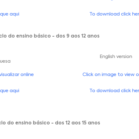
que aqui
To download click he
iclo do ensino básico - dos 9 aos 12 anos
English version
guesa
sualizar online
Click on image to view o
que aqui
To download click he
clo do ensino básico - dos 12 aos 15 anos