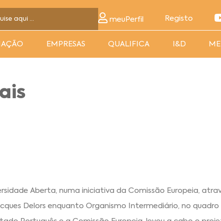
Registo
meuPerfil
MAÇÃO
EMPRESAS
QUALIFICA
I&D
ME
ais
sidade Aberta, numa iniciativa da Comissão Europeia, atra
cques Delors enquanto Organismo Intermediário, no quadro 