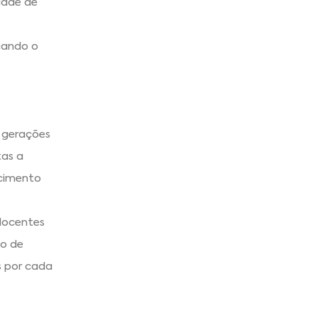
dade de
cando o
e gerações
tas a
ecimento
 docentes
ão de
s por cada