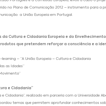
tado Português e a Comissão Europeia, levou a cabo o proje
nserido no Plano de Comunicação 2012 – instrumento para a
omunicação a União Europeia em Portugal.
 da Cultura e Cidadania Europeia e do Envelhecimento 
rodutos que pretendem reforçar a consciência e a ide
learning – “A União Europeia – Cultura e Cidadania
as as Idades”
 Movimento”
tura e Cidadania”
a e Cidadania”, realizado em parceria com a Universidade Ab
abordou temas que permitem aprofundar conhecimentos sob