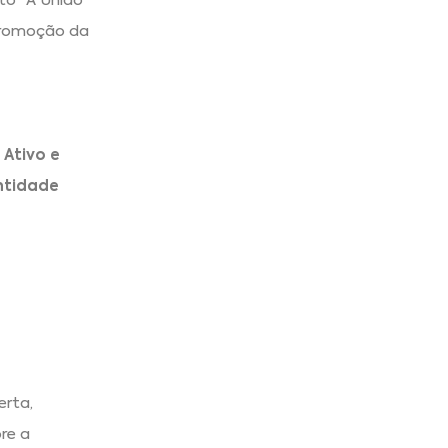
to “A União
 promoção da
Ativo e
ntidade
erta,
re a