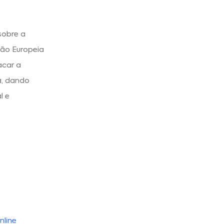
sobre a
ião Europeia
car a
a, dando
l e
nline