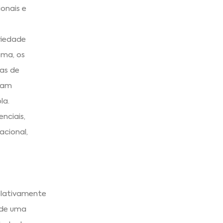
onais e
riedade
ema, os
as de
oram
la.
nciais,
acional,
elativamente
 de uma