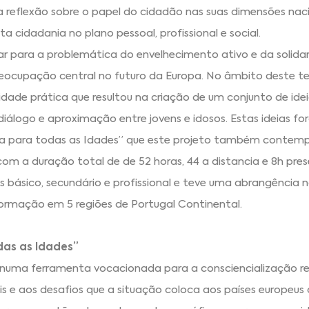
 reflexão sobre o papel do cidadão nas suas dimensões naci
a cidadania no plano pessoal, profissional e social.
izar para a problemática do envelhecimento ativo e da solida
eocupação central no futuro da Europa. No âmbito deste t
ade prática que resultou na criação de um conjunto de idei
iálogo e aproximação entre jovens e idosos. Estas ideias f
a para todas as Idades” que este projeto também contemp
om a duração total de de 52 horas, 44 a distancia e 8h prese
 básico, secundário e profissional e teve uma abrangência n
formação em 5 regiões de Portugal Continental.
as as Idades”
se numa ferramenta vocacionada para a consciencialização r
 e aos desafios que a situação coloca aos países europeus