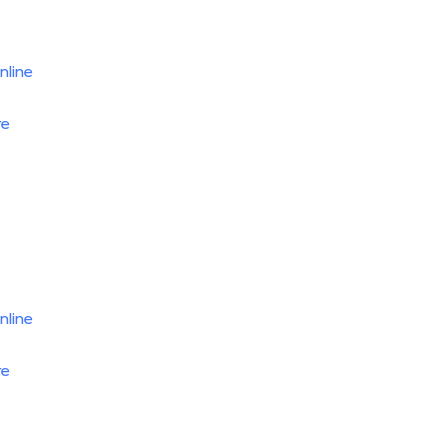
nline
re
nline
re