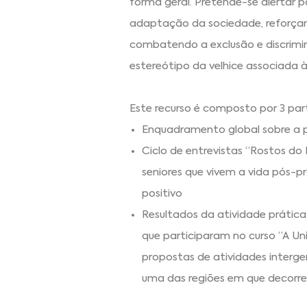
forma geral. Pretende-se alertar
adaptação da sociedade, reforçand
combatendo a exclusão e discrimin
estereótipo da velhice associada à
Este recurso é composto por 3 par
Enquadramento global sobre a p
Ciclo de entrevistas “Rostos do
seniores que vivem a vida pós-
positivo
Resultados da atividade prátic
que participaram no curso “A Un
propostas de atividades interger
uma das regiões em que decorr