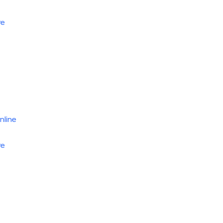
re
nline
re