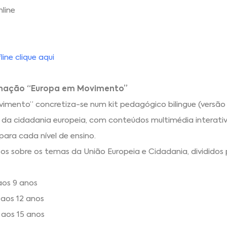
line
ine clique
aqui
ignação “Europa em Movimento”
imento” concretiza-se num kit pedagógico bilingue (versão
 da cidadania europeia, com conteúdos multimédia interativ
para cada nível de ensino.
os sobre os temas da União Europeia e Cidadania, divididos 
 aos 9 anos
9 aos 12 anos
2 aos 15 anos