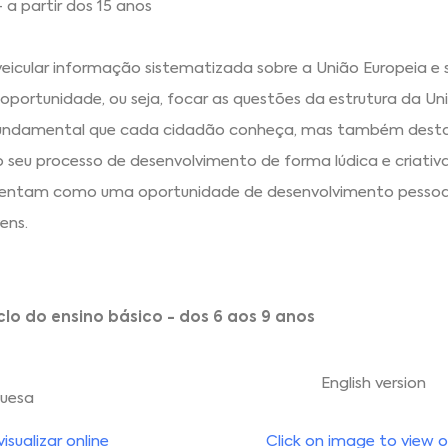
- a partir dos 15 anos
veicular informação sistematizada sobre a União Europeia e 
oportunidade, ou seja, focar as questões da estrutura da Un
fundamental que cada cidadão conheça, mas também desta
o seu processo de desenvolvimento de forma lúdica e criativ
esentam como uma oportunidade de desenvolvimento pessoa
ens.
iclo do ensino básico - dos 6 aos 9 anos
English version
guesa
sualizar online
Click on image to view o